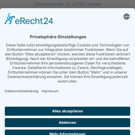
Christianstraße 16, 53797 Lohmar
Telefon:
+49 (0) 177 623 8000
E-Mail:
objekt@m-kneer.de
Objektbetreuung Markus Kneer
© 2026 Objektbetreuung Markus Kneer.
Designed by
werbung-rhein-sieg.de
.
Impressum
Datenschutzerklärung